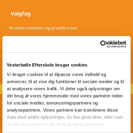
Valgfag
Musikproduktion og grundkursus
Rytmisk musik
Kor
Soloundervisning
Vesterbølle Efterskole bruger cookies
Rytmisk gymnastik
Vi bruger cookies til at tilpasse vores indhold og
Lasergame
annoncer, til at vise dig funktioner til sociale medier og til
Løb
at analysere vores trafik. Vi deler også oplysninger om
din brug af vores hjemmeside med vores partnere inden
Fitness & styrketræning
for sociale medier, annonceringspartnere og
Yoga
analysepartnere. Vores partnere kan kombinere disse
data med andre oplysninger, du har givet dem, eller som
Badminton
de har indsamlet fra din brug af deres tjenester.
Klatring