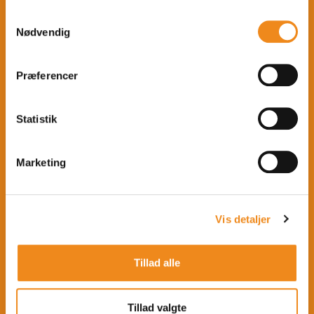
Floorball
Samtykkevalg
Nødvendig
Basketball
Springgymnastik
Præferencer
Svømning
Makerspace
Statistik
Skriveværksted
Billedkunst
Marketing
Gastronomi
Kagekunst
Vis detaljer
Kreativt design
Glaskunst
Tillad alle
Scrapbook
Digital foto
Tillad valgte