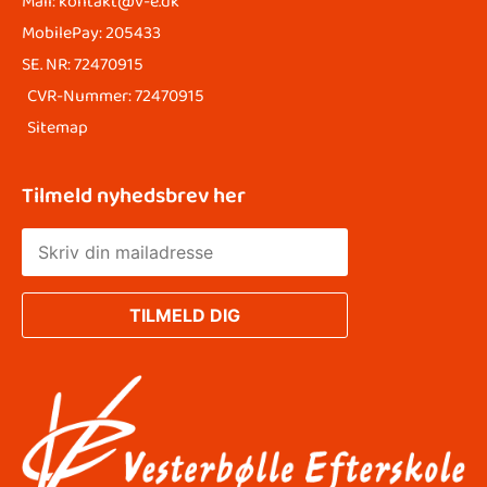
Mail: kontakt@v-e.dk
MobilePay: 205433
SE. NR: 72470915
CVR-Nummer: 72470915
Sitemap
Tilmeld nyhedsbrev her