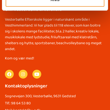
Om Vesterbølle Efterskole
Vesterbølle Efterskole ligger i naturskønt område i
Vesthimmerland. Vi har plads til 118 elever, som kan boltre
sig i skolens mange faciliteter, bl.a. 2 haller, kreativ lokale,
musiklokale med lydstudie, friluftsareal med klatretårn,
shelters og hytte, sportsbaner, beachvolleybane og meget
andet.
Kom og vær med!
Kontaktoplysninger
Sognevejen 300, Vesterbølle, 9631 Gedsted
Tlf.: 98 64 53 80