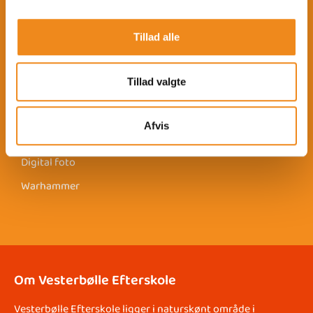
Billedkunst
Tillad alle
Gastronomi
Kagekunst
Tillad valgte
Kreativt design
Glaskunst
Afvis
Scrapbook
Digital foto
Warhammer
Om Vesterbølle Efterskole
Vesterbølle Efterskole ligger i naturskønt område i