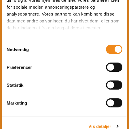
Soloundervisning
din brug af vores hjemmeside med vores partnere inden
for sociale medier, annonceringspartnere og
Rytmisk gymnastik
analysepartnere. Vores partnere kan kombinere disse
Lasergame
data med andre oplysninger, du har givet dem, eller som
de har indsamlet fra din brug af deres tjenester.
Løb
Fitness & styrketræning
Samtykkevalg
Yoga
Nødvendig
Badminton
Præferencer
Klatring
Floorball
Statistik
Basketball
Springgymnastik
Marketing
Svømning
Makerspace
Vis detaljer
Skriveværksted