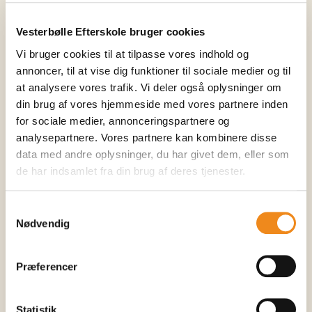
Fra simple teknikker til
komplette retter
Vesterbølle Efterskole bruger cookies
Vi bruger cookies til at tilpasse vores indhold og
annoncer, til at vise dig funktioner til sociale medier og til
Undervisningen starter med basisteknikker og simple
at analysere vores trafik. Vi deler også oplysninger om
retter. Efterhånden som du bliver mere sikker, arbejder vi
din brug af vores hjemmeside med vores partnere inden
med mere komplekse smagskombinationer, bedre
for sociale medier, annonceringspartnere og
anretning og teknikker, der giver retterne karakter.
analysepartnere. Vores partnere kan kombinere disse
Mod slutningen af året vil du opleve, at du kan:
data med andre oplysninger, du har givet dem, eller som
de har indsamlet fra din brug af deres tjenester.
sammensætte en hel menu
arbejde selvstændigt
Samtykkevalg
Nødvendig
improvisere, når råvarerne skifter
præsentere en ret med stolthed
Præferencer
Progressionen betyder, at alle elever – uanset
startniveau – oplever tydelig udvikling.
Statistik