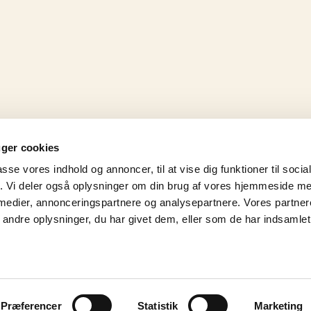
uger cookies
passe vores indhold og annoncer, til at vise dig funktioner til soci
fik. Vi deler også oplysninger om din brug af vores hjemmeside m
 medier, annonceringspartnere og analysepartnere. Vores partne
Kontaktoplysninger
Ti
ndre oplysninger, du har givet dem, eller som de har indsamlet 
Sognevejen 300, Vesterbølle, 9631 Gedsted
sig
Tlf.: 98 64 53 80
Mail: kontakt@v-e.dk
MobilePay: 205433
Præferencer
Statistik
Marketing