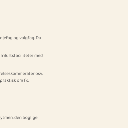
injefag og valgfag. Du
friluftsfaciliteter med
ærelseskammerater osv.
praktisk om fx.
srytmen, den boglige