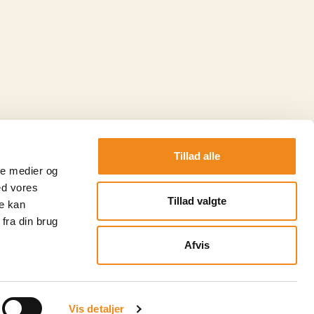
Tillad alle
ale medier og
ed vores
Tillad valgte
re kan
lmeld nyhedsbrev her
fra din brug
Afvis
Vis detaljer