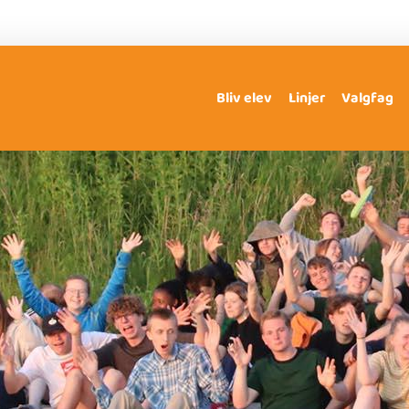
Bliv elev
Linjer
Valgfag