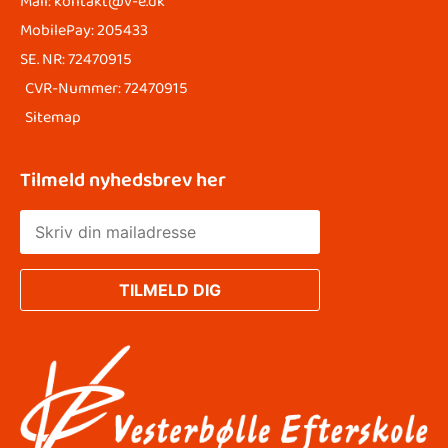
Mail: kontakt@v-e.dk
MobilePay: 205433
SE. NR: 72470915
CVR-Nummer: 72470915
Sitemap
Tilmeld nyhedsbrev her