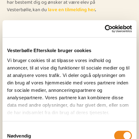
har bestemt dig og ønsker at være elev på
Vesterbølle, kan du
lave en tilmelding her
.
Vælg dato for dit besøg (skal udfyldes)
Hvilket skoleår ønskes der evt. optagelse i (skal udfyldes)
Vesterbølle Efterskole bruger cookies
Vi bruger cookies til at tilpasse vores indhold og
annoncer, til at vise dig funktioner til sociale medier og til
at analysere vores trafik. Vi deler også oplysninger om
Hvilket klassetrin ønskes der evt. optagelse i (skal udfyldes)
din brug af vores hjemmeside med vores partnere inden
for sociale medier, annonceringspartnere og
analysepartnere. Vores partnere kan kombinere disse
Elevens navn
data med andre oplysninger, du har givet dem, eller som
de har indsamlet fra din brug af deres tjenester.
Samtykkevalg
Forældres E-mail (skal udfyldes)
Nødvendig