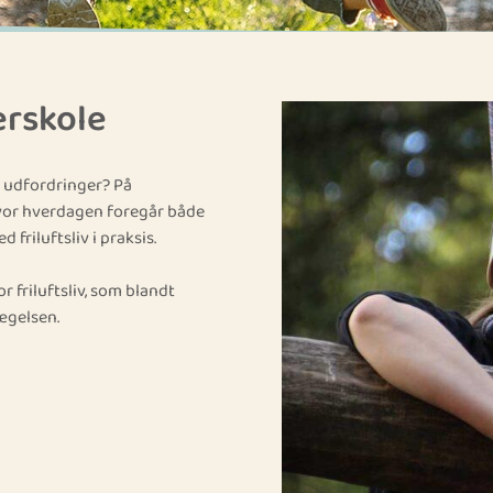
erskole
og udfordringer? På
hvor hverdagen foregår både
friluftsliv i praksis.
 friluftsliv, som blandt
ægelsen.