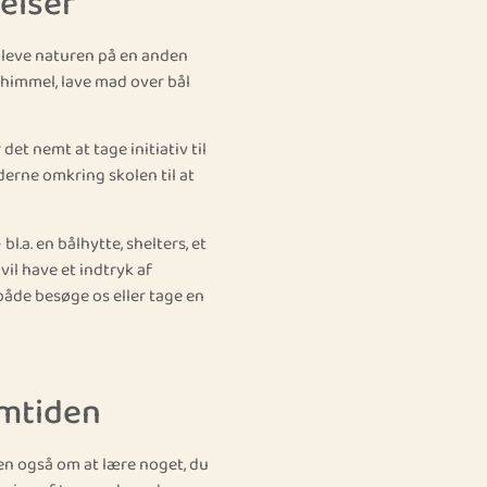
elser
 opleve naturen på en anden
himmel, lave mad over bål
et nemt at tage initiativ til
derne omkring skolen til at
l.a. en bålhytte, shelters, et
il have et indtryk af
både besøge os eller tage en
emtiden
en også om at lære noget, du