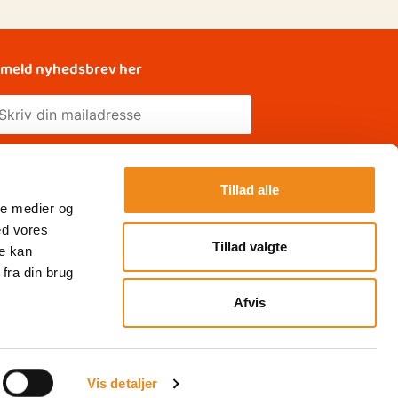
lmeld nyhedsbrev her
Tillad alle
ale medier og
ed vores
Tillad valgte
re kan
fra din brug
Afvis
Vis detaljer