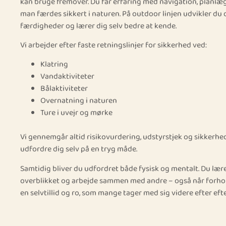
kan bruge fremover. Du får erfaring med navigation, planlæ
man færdes sikkert i naturen. På outdoor linjen udvikler du
færdigheder og lærer dig selv bedre at kende.
Vi arbejder efter faste retningslinjer for sikkerhed ved:
Klatring
Vandaktiviteter
Bålaktiviteter
Overnatning i naturen
Ture i uvejr og mørke
Vi gennemgår altid risikovurdering, udstyrstjek og sikkerhe
udfordre dig selv på en tryg måde.
Samtidig bliver du udfordret både fysisk og mentalt. Du lære
overblikket og arbejde sammen med andre – også når forhol
en selvtillid og ro, som mange tager med sig videre efter eft