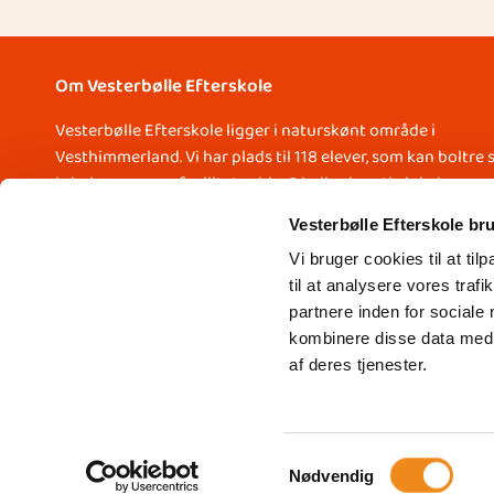
Om Vesterbølle Efterskole
Vesterbølle Efterskole ligger i naturskønt område i
Vesthimmerland. Vi har plads til 118 elever, som kan boltre 
i skolens mange faciliteter, bl.a. 2 haller, kreativ lokale,
musiklokale med lydstudie, friluftsareal med klatretårn,
Vesterbølle Efterskole br
shelters og hytte, sportsbaner, beachvolleybane og meget
andet.
Vi bruger cookies til at til
til at analysere vores tra
Kom og vær med!
partnere inden for sociale
kombinere disse data med a
af deres tjenester.
Samtykkevalg
Nødvendig