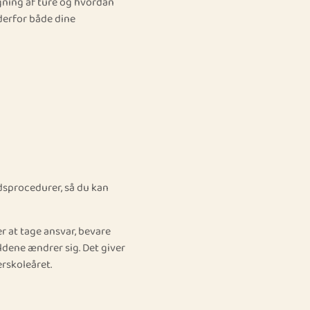
gning af ture og hvordan
 derfor både dine
dsprocedurer, så du kan
r at tage ansvar, bevare
dene ændrer sig. Det giver
erskoleåret.