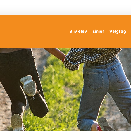
Bliv elev
Linjer
Valgfag