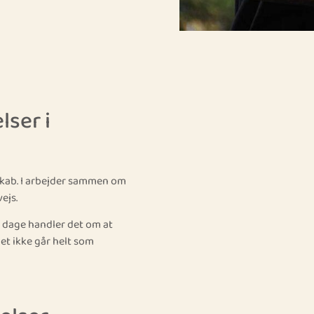
lser i
skab. I arbejder sammen om
ejs.
e dage handler det om at
et ikke går helt som