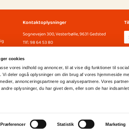
Kontaktoplysninger
Ti
Sognevejen 300, Vesterbølle, 9631 Gedsted
sig
Tlf.: 98 64 53 80
Mail: kontakt@v-e.dk
MobilePay: 205433
uger cookies
SE. NR: 72470915
passe vores indhold og annoncer, til at vise dig funktioner til soci
fik. Vi deler også oplysninger om din brug af vores hjemmeside m
CVR-Nummer: 72470915
 medier, annonceringspartnere og analysepartnere. Vores partne
Sitemap
ndre oplysninger, du har givet dem, eller som de har indsamlet 
Præferencer
Statistik
Marketing
Designet og udviklet af Kompas360