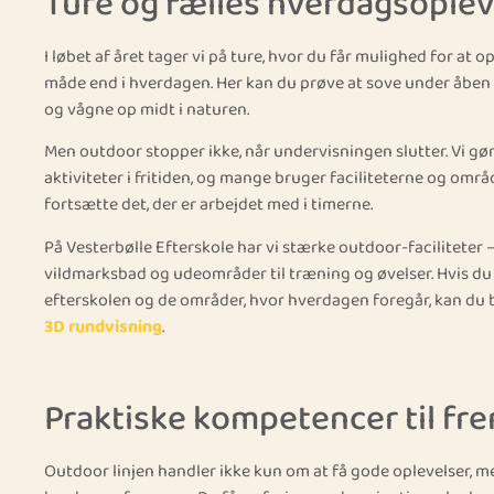
Ture og fælles hverdagsoplev
I løbet af året tager vi på ture, hvor du får mulighed for at
måde end i hverdagen. Her kan du prøve at sove under åben 
og vågne op midt i naturen.
Men outdoor stopper ikke, når undervisningen slutter. Vi gør d
aktiviteter i fritiden, og mange bruger faciliteterne og områ
fortsætte det, der er arbejdet med i timerne.
På Vesterbølle Efterskole har vi stærke outdoor-faciliteter – b
vildmarksbad og udeområder til træning og øvelser. Hvis du v
efterskolen og de områder, hvor hverdagen foregår, kan du 
3D rundvisning
.
Praktiske kompetencer til fr
Outdoor linjen handler ikke kun om at få gode oplevelser, m